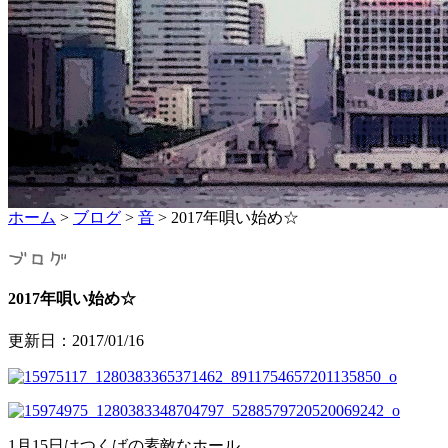
ホーム
>
ブログ
>
音
>
2017年唄い始め☆
2017年唄い始め☆
更新日：2017/01/16
1月15日はつくばの素敵なホール