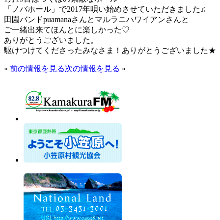
「ノバホール」で2017年唄い始めさせていただきました♫
田園バンドpuamanaさんとマルラニハワイアンさんと
ご一緒出来てほんとに楽しかった♡
ありがとうございました。
駆けつけてくださったみなさま！ありがとうございました★
«
前の情報を見る
次の情報を見る
»